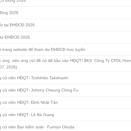
 Cổ Đông 2026
 đông 2026
ốc tại ĐHĐCĐ 2026
 dự ĐHĐCĐ 2026
ở trang website để tham dự ĐHĐCĐ trực tuyến
c ứng viên ứng cử/ đề cử để bầu vào HĐQT/ BKS Công Ty CPDL Hư
 07, 2026)
ng cử viên HĐQT- Toshihiko Takahashi
ứng cử viên HĐQT- Johnny Cheung Ching Fu
ng cử viên HĐQT- Đinh Nhật Tân
ng cử viên HĐQT- Lê Bá Giang
ng cử viên Ban kiểm soát- Fumiyo Okuda