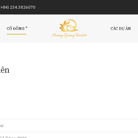
/(+84) 234.3826070
CỔ ĐÔNG
CÁC DỰ ÁN
iên
sự