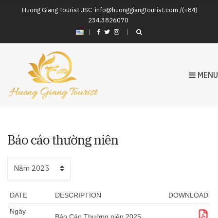
Huong Giang Tourist JSC
info@huonggiangtourist.com /(+84)
234.3826070
|
MENU
Báo cáo thường niên
DATE
DESCRIPTION
DOWNLOAD
Ngày
Download
Báo Cáo Thường niên 2025