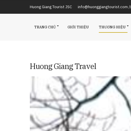
Huong Giang Tourist JSC
info@huonggiangtourist.com 
TRANG CHỦ
GIỚI THIỆU
THƯƠNG HIỆU
Huong Giang Travel