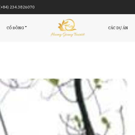
/(+84) 234.3826070
CỔ ĐÔNG
CÁC DỰ ÁN