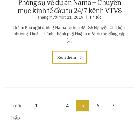
Phóng sự về dự án Nama – Chuyên
mục kinh tế đầu tư 24/7 kênh VTV8
Tháng Mười Một 21, 2019
Tin tức
Dự án Khu nghĩ dưỡng Nama tại khu đất 85 Nguyễn Chí Diểu,
phường Thuận Thành, thành phố Huế là một dự án đẳng cấp
[…]
Xem thêm
P
Trước
1
…
4
5
6
7
o
Tiếp
s
t