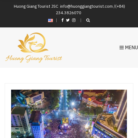
Huong Giang Tourist JSC
info@huonggiangtourist.com /(+84)
234.3826070
|
MENU