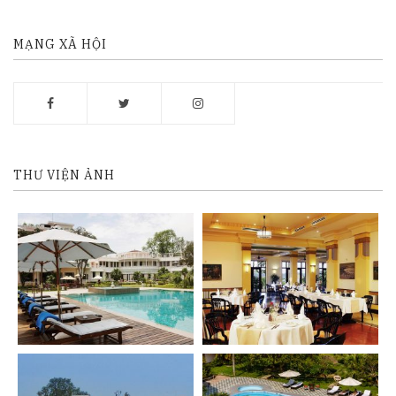
s
MẠNG XÃ HỘI
n
a
v
i
g
THƯ VIỆN ẢNH
a
t
i
o
n