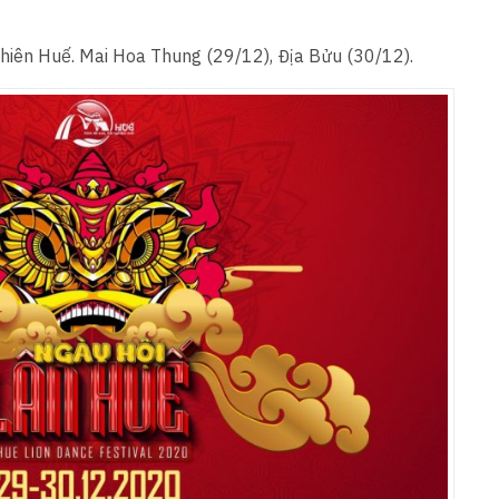
Thiên Huế. Mai Hoa Thung (29/12), Địa Bửu (30/12).