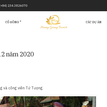
/(+84) 234.3826070
CỔ ĐÔNG
CÁC DỰ ÁN
 12 năm 2020
ng và công viên Tứ Tượng.