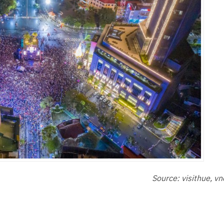
Source: visithue, v