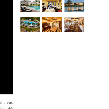
 khu vực
hay đổi