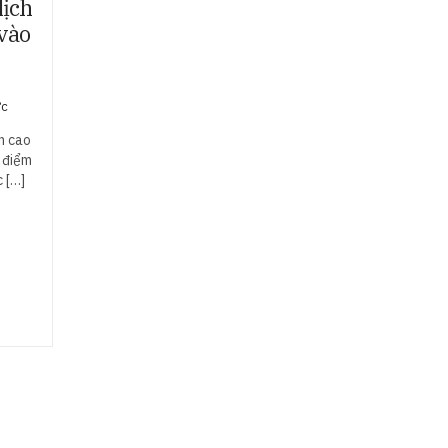
lịch
vào
ức
ch cao
i điểm
 […]