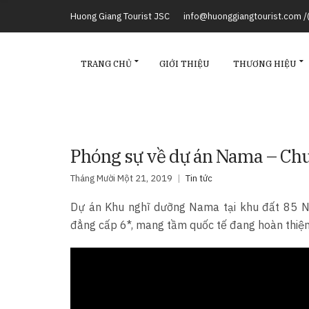
Huong Giang Tourist JSC
info@huonggiangtourist.com 
TRANG CHỦ
GIỚI THIỆU
THƯƠNG HIỆU
Phóng sự về dự án Nama – Chu
Tháng Mười Một 21, 2019
Tin tức
Dự án Khu nghĩ dưỡng Nama tại khu đất 85 N
đẳng cấp 6*, mang tầm quốc tế đang hoàn thiện c