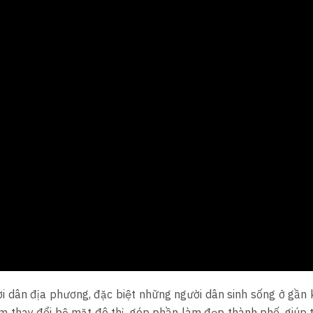
i dân địa phương, đặc biệt những người dân sinh sống ở gần
thay đổi bộ mặt đô thị, góp phần làm đẹp thành phố, giúp t