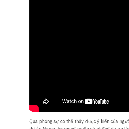
Qua phóng sự có thể thấy được ý kiến của ngườ
dự án Nama, họ mong muốn có những dự án làm 