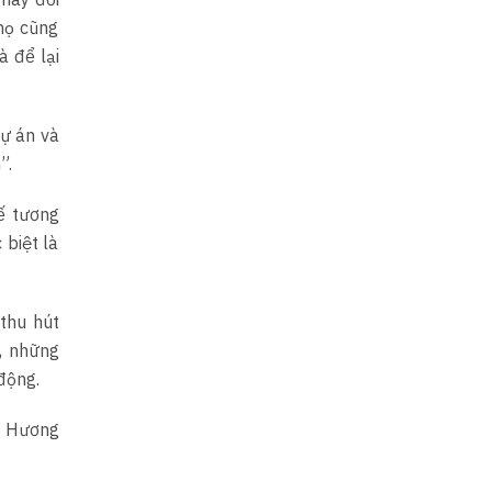
họ cũng
 để lại
ự án và
”.
ế tương
 biệt là
thu hút
, những
động.
h Hương