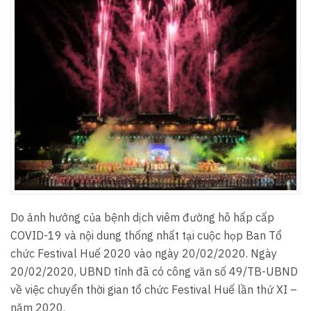
Do ảnh hưởng của bệnh dịch viêm đường hô hấp cấp
COVID-19 và nội dung thống nhất tại cuộc họp Ban Tổ
chức Festival Huế 2020 vào ngày 20/02/2020. Ngày
20/02/2020, UBND tỉnh đã có công văn số 49/TB-UBND
về việc chuyển thời gian tổ chức Festival Huế lần thứ XI –
năm 2020.