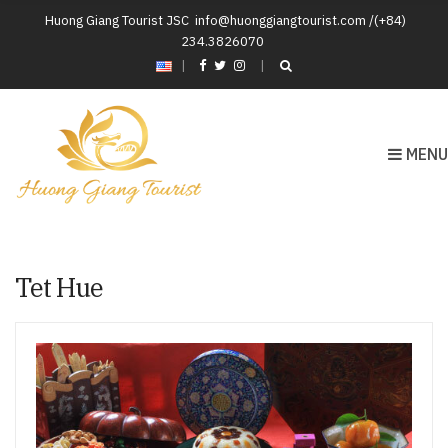
Huong Giang Tourist JSC
info@huonggiangtourist.com /(+84)
234.3826070
|
MENU
Tet Hue