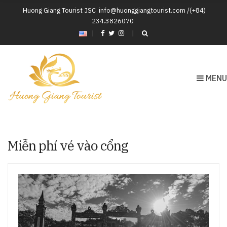
Huong Giang Tourist JSC
info@huonggiangtourist.com /(+84)
234.3826070
|
MENU
Miễn phí vé vào cổng