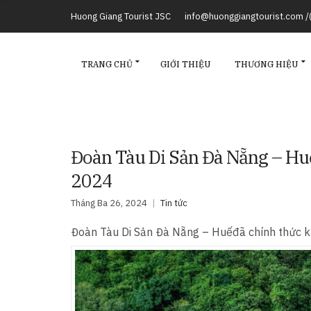
Huong Giang Tourist JSC
info@huonggiangtourist.com 
TRANG CHỦ
GIỚI THIỆU
THƯƠNG HIỆU
Đoàn Tàu Di Sản Đà Nẵng – Hu
2024
Tháng Ba 26, 2024
Tin tức
Đoàn Tàu Di Sản Đà Nẵng – Huếđã chính thức kh