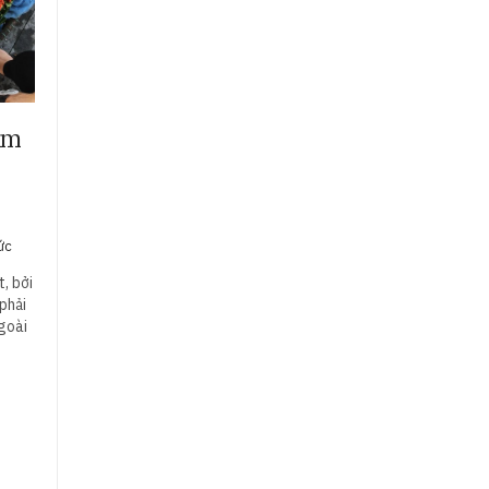
ẩm
tức
, bởi
phải
ngoài