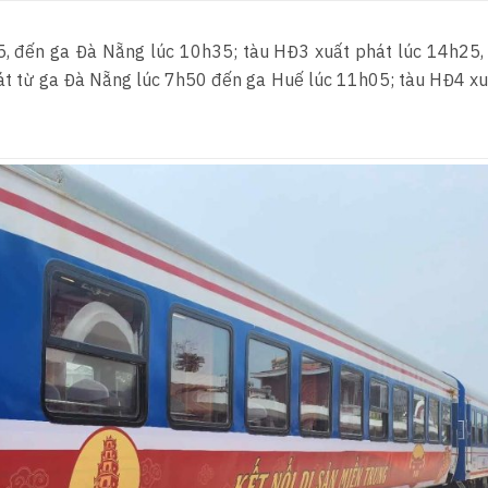
5, đến ga Đà Nẵng lúc 10h35; tàu HĐ3 xuất phát lúc 14h25,
át từ ga Đà Nẵng lúc 7h50 đến ga Huế lúc 11h05; tàu HĐ4 xu