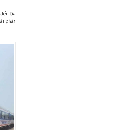
 đến Đà
ất phát